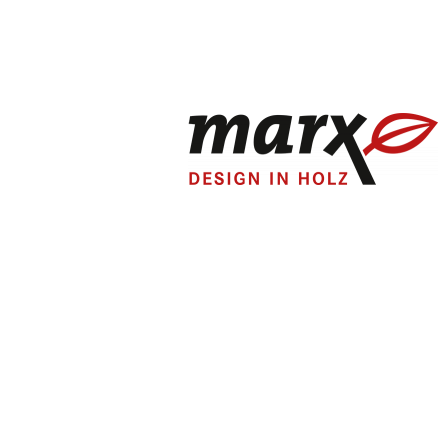
{{savingStatusMessage}}
Favorit erfolgreich gespeichert